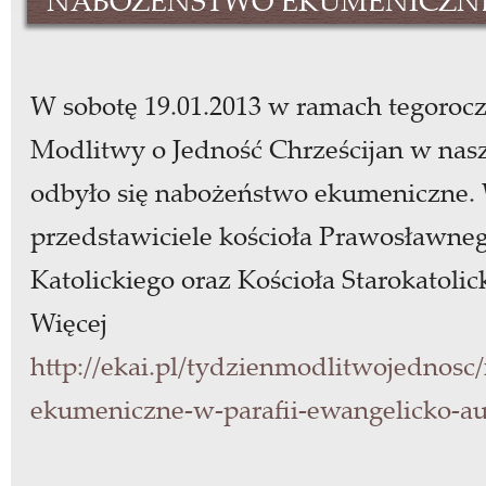
NABOŻEŃSTWO EKUMENICZN
W sobotę 19.01.2013 w ramach tegoroc
Modlitwy o Jedność Chrześcijan w nasz
odbyło się nabożeństwo ekumeniczne. 
przedstawiciele kościoła Prawosławne
Katolickiego oraz Kościoła Starokatoli
Więcej
http://ekai.pl/
tydzienmodlitwojednosc/
ekumeniczne-w-
parafii-ewangelicko-
au