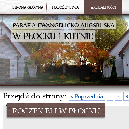
STRONA GŁÓWNA
NABOŻEŃSTWA
AKTUALNOŚCI
Przejdź do strony:
< Poprzednia
1
2
3
ROCZEK ELI W PŁOCKU